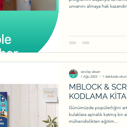
unvanını almaya hak kazandı
ız
sevilay aksan
1 Ağu 2023
1 dakikada okun
MBLOCK & SCR
KODLAMA KİTA
Günümüzde popülerliğini art
kulaklara aşinalık katmış bir
mühendislikten eğitim...