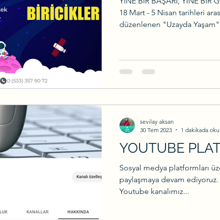
YİNE BİR BAŞARI, YİNE BİR 
18 Mart - 5 Nisan tarihleri ar
düzenlenen "Uzayda Yaşam""
sevilay aksan
30 Tem 2023
1 dakikada oku
YOUTUBE PLA
Sosyal medya platformları üze
paylaşmaya devam ediyoruz. 
Youtube kanalımız...