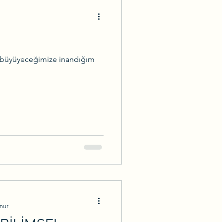
te büyüyeceğimize inandığım
nur