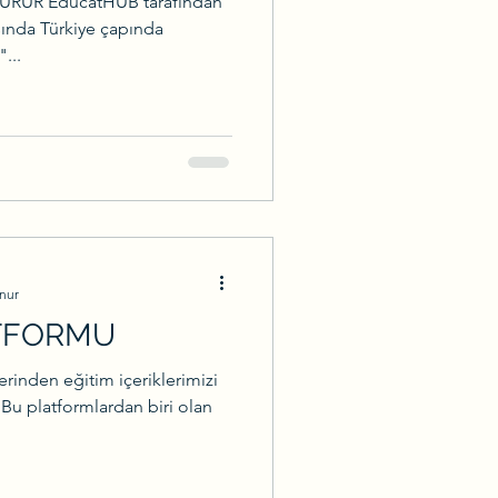
GURUR EducatHUB tarafından
asında Türkiye çapında
...
nur
TFORMU
rinden eğitim içeriklerimizi
Bu platformlardan biri olan