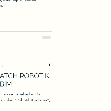
m.
ur
ATCH ROBOTİK
BIM
tıran ve genel anlamda
 alan olan “Robotik Kodlama”,