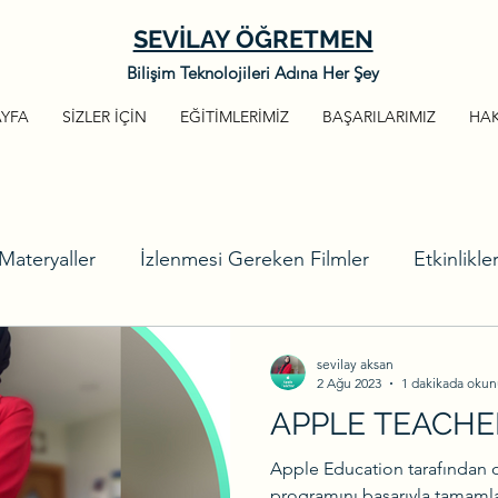
SEVİLAY ÖĞRETMEN
Bilişim Teknolojileri Adına Her Şey
YFA
SİZLER İÇİN
EĞİTİMLERİMİZ
BAŞARILARIMIZ
HA
Materyaller
İzlenmesi Gereken Filmler
Etkinlikle
o Düzenlemeleri
Soru İşareti Kalmasın
Seminer v
sevilay aksan
2 Ağu 2023
1 dakikada okun
APPLE TEACH
Kodlama
Mbot
Kodlama Platform ve Önerileri
Apple Education tarafından 
programını başarıyla tamaml