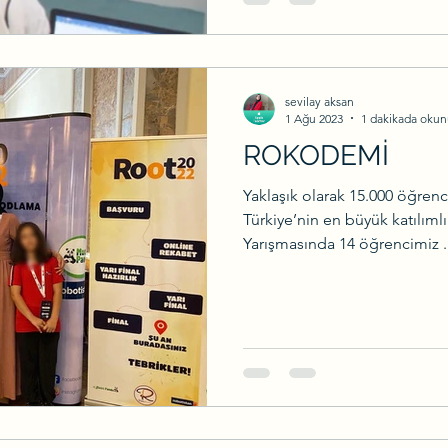
sevilay aksan
1 Ağu 2023
1 dakikada okun
ROKODEMİ
Yaklaşık olarak 15.000 öğrenc
Türkiye’nin en büyük katılım
Yarışmasında 14 öğrencimiz ..