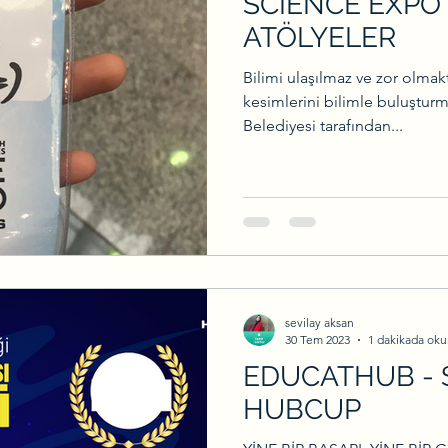
SCIENCE EXPO 
ATÖLYELER
Bilimi ulaşılmaz ve zor olma
kesimlerini bilimle buluştur
Belediyesi tarafından...
sevilay aksan
30 Tem 2023
1 dakikada oku
EDUCATHUB -
HUBCUP