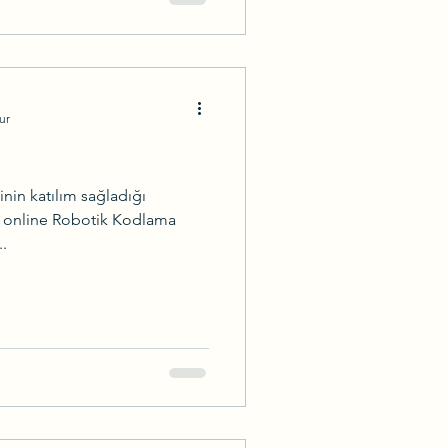
ur
inin katılım sağladığı
lı online Robotik Kodlama
.