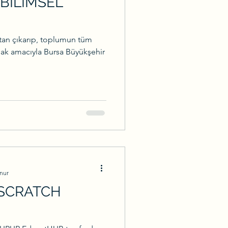
BİLİMSEL
ktan çıkarıp, toplumun tüm
mak amacıyla Bursa Büyükşehir
nur
 SCRATCH