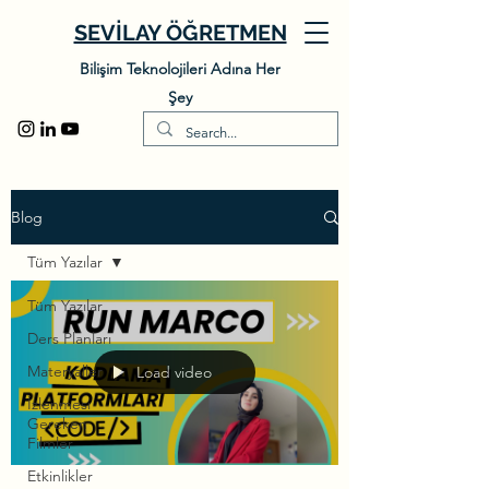
SEVİLAY ÖĞRETMEN
Bilişim Teknolojileri Adına Her
Şey
Blog
Tüm Yazılar
Tüm Yazılar
Ders Planları
Materyaller
Load video
İzlenmesi
Gereken
Filmler
Etkinlikler