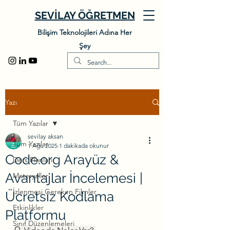
SEVİLAY ÖĞRETMEN
Bilişim Teknolojileri Adına Her
Şey
Yazı
Tüm Yazılar
sevilay aksan
Tüm Yazılar
1 Ağu 2025
1 dakikada okunur
Code.org Arayüz &
Ders Planları
Avantajlar İncelemesi |
Materyaller
İzlenmesi Gereken Filmler
Ücretsiz Kodlama
Etkinlikler
Platformu
Sınıf Düzenlemeleri