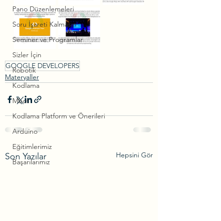
Pano Düzenlemeleri
Soru İşareti Kalmasın
Seminer ve Programlar
Sizler İçin
GOOGLE DEVELOPERS
Robotik
Materyaller
Kodlama
Mbot
Kodlama Platform ve Önerileri
Arduino
Eğitimlerimiz
Hepsini Gör
Son Yazılar
Başarılarımız