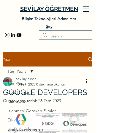
SEVİLAY ÖĞRETMEN
Bilişim Teknolojileri Adına Her
Şey
Yazı
Tüm Yazılar
sevilay aksan
Tüm Yazılar
16 Tem 2023
0 dakikada okunur
GOOGLE DEVELOPERS
Ders Planları
Güncelleme tarihi:
26 Tem 2023
Materyaller
İzlenmesi Gereken Filmler
Etkinlikler
Sınıf Düzenlemeleri