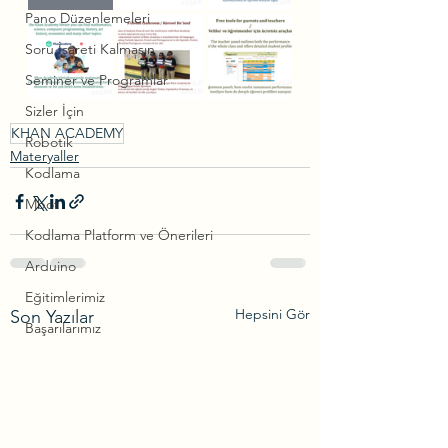
Pano Düzenlemeleri
Soru İşareti Kalmasın
Seminer ve Programlar
Sizler İçin
KHAN ACADEMY
Robotik
Materyaller
Kodlama
Mbot
Kodlama Platform ve Önerileri
Arduino
Eğitimlerimiz
Hepsini Gör
Son Yazılar
Başarılarımız