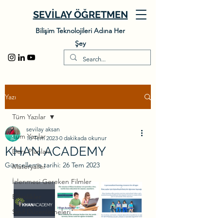
SEVİLAY ÖĞRETMEN
Bilişim Teknolojileri Adına Her
Şey
Yazı
Tüm Yazılar
sevilay aksan
Tüm Yazılar
16 Tem 2023
0 dakikada okunur
KHAN ACADEMY
Ders Planları
Güncelleme tarihi:
26 Tem 2023
Materyaller
İzlenmesi Gereken Filmler
Etkinlikler
Sınıf Düzenlemeleri