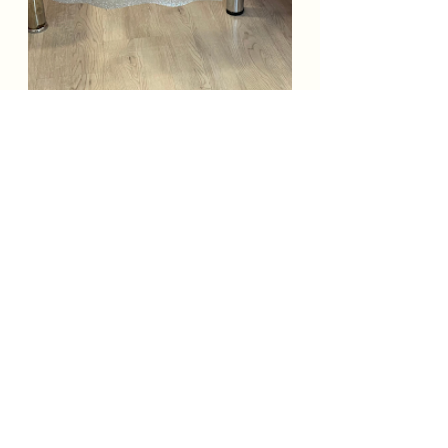
​Kodlama Parkuru Etkinliği
Etkinlikler
Hepsini Gör
Son Yazılar