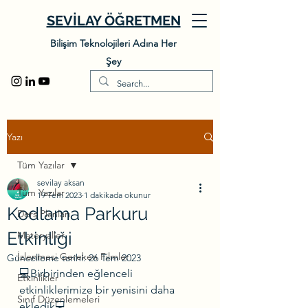
SEVİLAY ÖĞRETMEN
Bilişim Teknolojileri Adına Her
Şey
Yazı
Tüm Yazılar
sevilay aksan
Tüm Yazılar
19 Tem 2023
1 dakikada okunur
​Kodlama Parkuru
Ders Planları
Etkinliği
Materyaller
İzlenmesi Gereken Filmler
Güncelleme tarihi:
26 Tem 2023
💻Birbirinden eğlenceli 
Etkinlikler
etkinliklerimize bir yenisini daha 
Sınıf Düzenlemeleri
ekledik💻