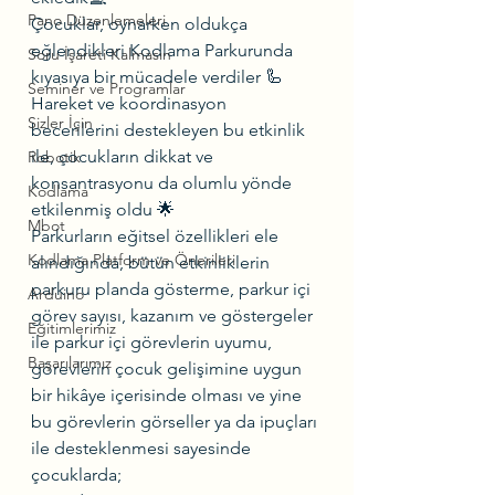
Pano Düzenlemeleri
Çocuklar, oynarken oldukça 
eğlendikleri Kodlama Parkurunda 
Soru İşareti Kalmasın
kıyasıya bir mücadele verdiler 🦾
Seminer ve Programlar
Hareket ve koordinasyon 
Sizler İçin
becerilerini destekleyen bu etkinlik 
ile, çocukların dikkat ve 
Robotik
konsantrasyonu da olumlu yönde 
Kodlama
etkilenmiş oldu 🌟
Mbot
Parkurların eğitsel özellikleri ele 
Kodlama Platform ve Önerileri
alındığında, bütün etkinliklerin 
parkuru planda gösterme, parkur içi 
Arduino
görev sayısı, kazanım ve göstergeler 
Eğitimlerimiz
ile parkur içi görevlerin uyumu, 
Başarılarımız
görevlerin çocuk gelişimine uygun 
bir hikâye içerisinde olması ve yine 
bu görevlerin görseller ya da ipuçları 
ile desteklenmesi sayesinde 
çocuklarda;