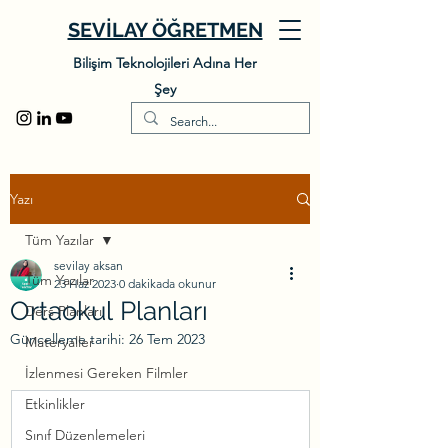
SEVİLAY ÖĞRETMEN
Bilişim Teknolojileri Adına Her
Şey
Yazı
Tüm Yazılar
sevilay aksan
Tüm Yazılar
23 Haz 2023
0 dakikada okunur
​Ortaokul Planları
Ders Planları
Güncelleme tarihi:
26 Tem 2023
Materyaller
İzlenmesi Gereken Filmler
Etkinlikler
Sınıf Düzenlemeleri