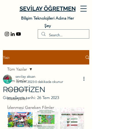
SEVİLAY ÖĞRETMEN
Bilişim Teknolojileri Adına Her
Şey
Yazı
Tüm Yazılar
sevilay aksan
Tüm Yazılar
16 Tem 2023
0 dakikada okunur
ROBOTİZEN
Ders Planları
Güncelleme tarihi:
26 Tem 2023
Materyaller
İzlenmesi Gereken Filmler
Etkinlikler
Sınıf Düzenlemeleri