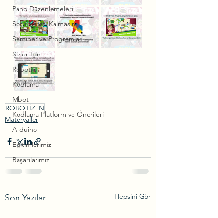
Pano Düzenlemeleri
Soru İşareti Kalmasın
Seminer ve Programlar
Sizler İçin
Robotik
Kodlama
Mbot
ROBOTİZEN
Kodlama Platform ve Önerileri
Materyaller
Arduino
Eğitimlerimiz
Başarılarımız
Hepsini Gör
Son Yazılar