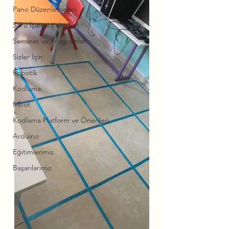
Pano Düzenlemeleri
Soru İşareti Kalmasın
Seminer ve Programlar
Sizler İçin
Robotik
Kodlama
Mbot
Kodlama Platform ve Önerileri
Arduino
Eğitimlerimiz
Başarılarımız