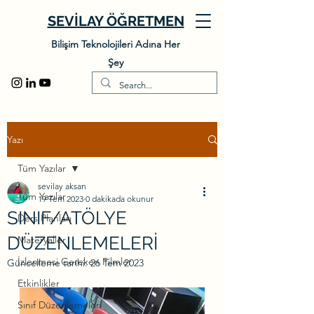
SEVİLAY ÖĞRETMEN
Bilişim Teknolojileri Adına Her
Şey
Yazı
Tüm Yazılar
sevilay aksan
Tüm Yazılar
19 Tem 2023
0 dakikada okunur
SINIF/ATÖLYE
Ders Planları
DÜZENLEMELERİ
Materyaller
İzlenmesi Gereken Filmler
Güncelleme tarihi:
26 Tem 2023
Etkinlikler
Sınıf Düzenlemeleri